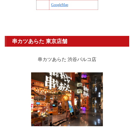
GoogleMap
串カツあらた 東京店舗
串カツあらた 渋谷パルコ店